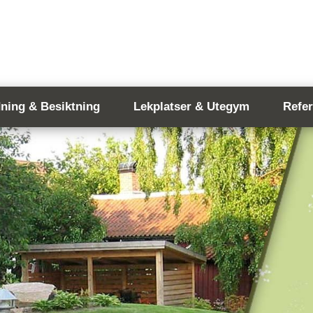
dning & Besiktning
Lekplatser & Utegym
Refe