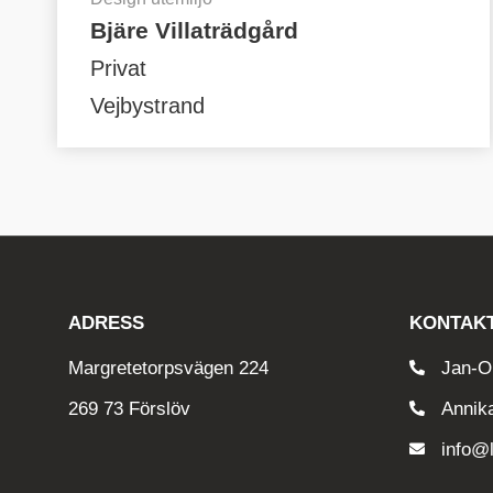
Bjäre Villaträdgård
Privat
Vejbystrand
ADRESS
KONTAKT
Margretetorpsvägen 224
Jan-Ol
269 73 Förslöv
Annik
info@