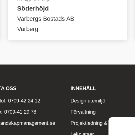
Söderhöjd
Varbergs Bostads AB
Varberg
A OSS
INNEHÅLL
of: 0709-42 24 12
Design utemiljö
a: 0709-41 29 78
Förvaltning
landskapmanagement.se
Projektledning & Besiktning
Lekplatser