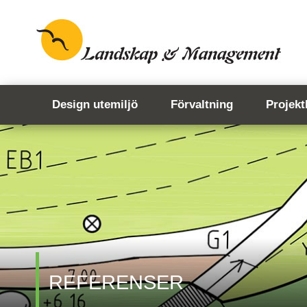
Design utemiljö
Förvaltning
Projekt
REFERENSER