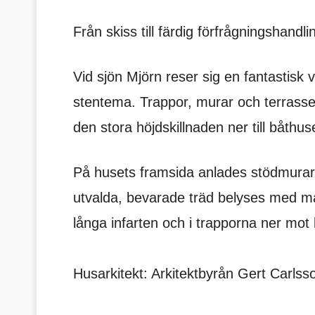
Från skiss till färdig förfrågningshand
Vid sjön Mjörn reser sig en fantastisk 
stentema. Trappor, murar och terrasser
den stora höjdskillnaden ner till båthus
På husets framsida anlades stödmurar
utvalda, bevarade träd belyses med mar
långa infarten och i trapporna ner mot 
Husarkitekt: Arkitektbyrån Gert Carlss